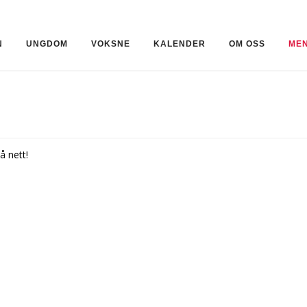
N
UNGDOM
VOKSNE
KALENDER
OM OSS
MEN
å nett!